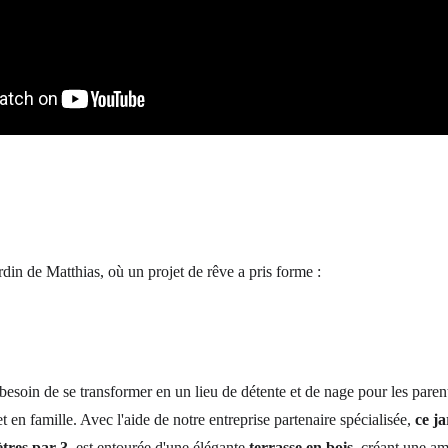
din de Matthias, où un projet de rêve a pris forme : 
 besoin de se transformer en un lieu de détente et de nage pour les paren
 en famille. Avec l'aide de notre entreprise partenaire spécialisée, 
ce j
tres par 3
, est entourée d'une élégante 
terrasse en bois
, créant une am